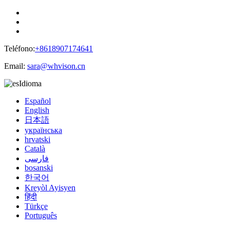
Teléfono:
+8618907174641
Email:
sara@whvison.cn
Idioma
Español
English
日本語
українська
hrvatski
Català
فارسی
bosanski
한국어
Kreyòl Ayisyen
हिंदी
Türkçe
Português