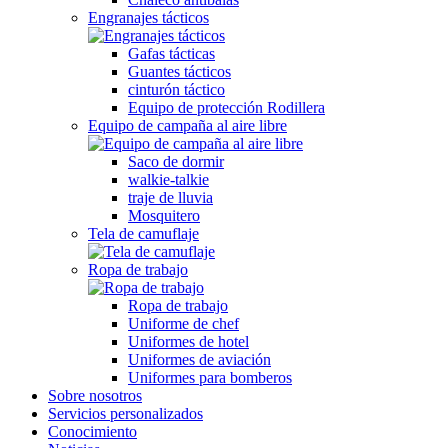
Engranajes tácticos
Gafas tácticas
Guantes tácticos
cinturón táctico
Equipo de protección Rodillera
Equipo de campaña al aire libre
Saco de dormir
walkie-talkie
traje de lluvia
Mosquitero
Tela de camuflaje
Ropa de trabajo
Ropa de trabajo
Uniforme de chef
Uniformes de hotel
Uniformes de aviación
Uniformes para bomberos
Sobre nosotros
Servicios personalizados
Conocimiento